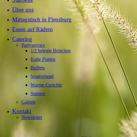
Über uns
Mittagstisch in Flensburg
Essen auf Rädern
Catering
Partyservice
1/2 belegte Brötchen
Kalte Platten
Buffets
Smørrebrød
Warme Gerichte
Suppen
Galerie
Kontakt
Newsletter