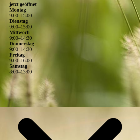
jetzt geöffnet
Montag
9
:
00
–
15
:
00
Dienstag
9
:
00
–
15
:
00
Mittwoch
9
:
00
–
14
:
30
Donnerstag
9
:
00
–
14
:
30
Freitag
9
:
00
–
16
:
00
Samstag
8
:
00
–
13
:
00